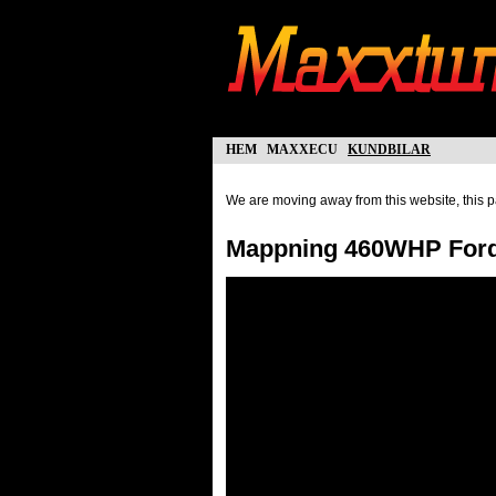
hem
maxxecu
kundbilar
We are moving away from this website, this pa
Mappning 460WHP Ford