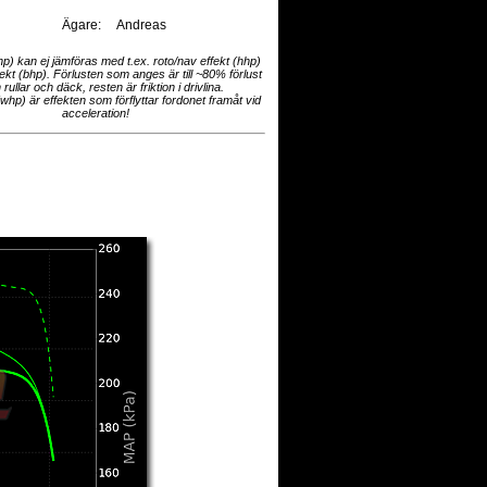
Ägare:
Andreas
hp) kan ej jämföras med t.ex. roto/nav effekt (hhp)
fekt (bhp). Förlusten som anges är till ~80% förlust
 rullar och däck, resten är friktion i drivlina.
(whp) är effekten som förflyttar fordonet framåt vid
acceleration!