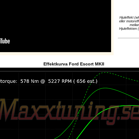
Hjuleffekt (w
eller motoref
mellan
Hjuleffekten 
Effektkurva Ford Escort MKII