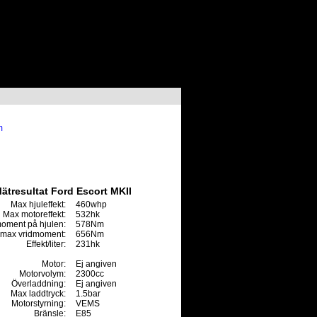
m
ätresultat Ford Escort MKII
Max hjuleffekt:
460whp
Max motoreffekt:
532hk
oment på hjulen:
578Nm
max vridmoment:
656Nm
Effekt/liter:
231hk
Motor:
Ej angiven
Motorvolym:
2300cc
Överladdning:
Ej angiven
Max laddtryck:
1.5bar
Motorstyrning:
VEMS
Bränsle:
E85