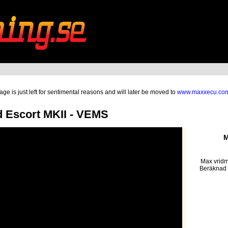
ge is just left for sentimental reasons and will later be moved to
www.maxxecu.co
 Escort MKII - VEMS
M
Max vridm
Beräknad 