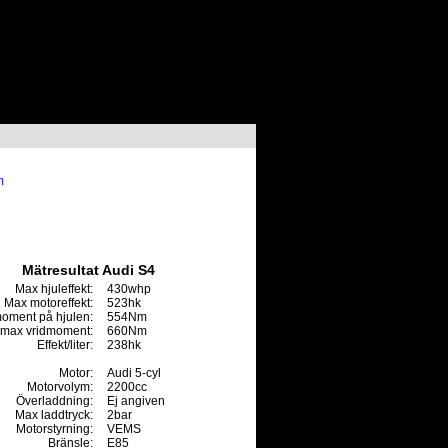
m
Mätresultat Audi S4
Max hjuleffekt:
430whp
Max motoreffekt:
523hk
oment på hjulen:
554Nm
max vridmoment:
660Nm
Effekt/liter:
238hk
Motor:
Audi 5-cyl
Motorvolym:
2200cc
Överladdning:
Ej angiven
Max laddtryck:
2bar
Motorstyrning:
VEMS
Bränsle:
E85