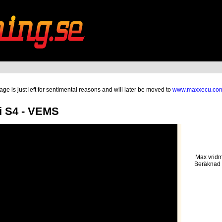
ge is just left for sentimental reasons and will later be moved to
www.maxxecu.co
 S4 - VEMS
Max vridm
Beräknad 