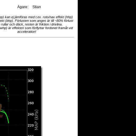
Ägare:
Stian
hp) kan ej jämföras med t.ex. roto/nav effekt (hhp)
fekt (bhp). Förlusten som anges är till ~80% förlust
 rullar och däck, resten är friktion i drivlina.
(whp) är effekten som förflyttar fordonet framåt vid
acceleration!