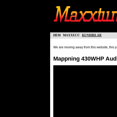
hem
maxxecu
kundbilar
We are moving away from this website, this pa
Mappning 430WHP Audi