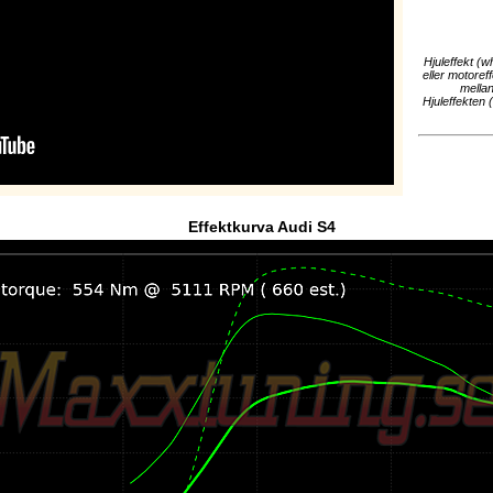
Hjuleffekt (w
eller motoref
mellan
Hjuleffekten 
Effektkurva Audi S4