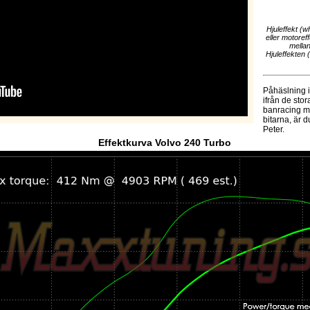
Hjuleffekt (w
eller motoref
mellan
Hjuleffekten 
Påhäslning if
ifrån de stor
banracing me
bitarna, är
Peter.
Effektkurva Volvo 240 Turbo