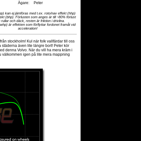
Ägare:
Peter
hp) kan ej jämföras med t.ex. roto/nav effekt (hhp)
fekt (bhp). Förlusten som anges är till ~80% förlust
 rullar och däck, resten är friktion i drivlina.
(whp) är effekten som förflyttar fordonet framåt vid
acceleration!
rån stockholm! Kul när folk vallfärdar till oss
a städerna även lite längre bort! Peter kör
d denna Volvo. När du vill ha mera kräm i
 du välkommen igen på lite mera mappning