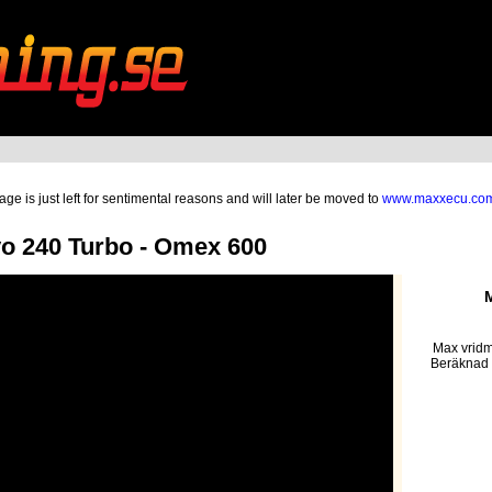
ge is just left for sentimental reasons and will later be moved to
www.maxxecu.co
 240 Turbo - Omex 600
M
Max vridm
Beräknad 