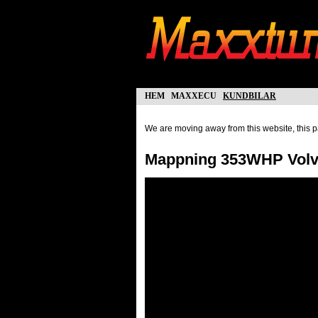
hem
maxxecu
kundbilar
We are moving away from this website, this pa
Mappning 353WHP Volvo