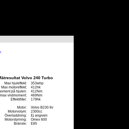
m
ätresultat Volvo 240 Turbo
Max hjuleffekt:
353whp
Max motoreffekt:
412hk
oment på hjulen:
412Nm
max vridmoment:
469Nm
Effekt/liter:
179hk
Motor:
Volvo B230 8v
Motorvolym:
2300cc
Överladdning:
Ej angiven
Motorstyrning:
Omex 600
Bränsle:
E85