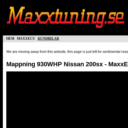
hem
maxxecu
kundbilar
We are moving away from this website, this page is just left for sentimental re
Mappning 930WHP Nissan 200sx - Maxx