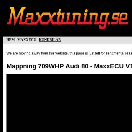
hem
maxxecu
kundbilar
We are moving away from this website, this page is just left for sentimental re
Mappning 709WHP Audi 80 - MaxxECU V