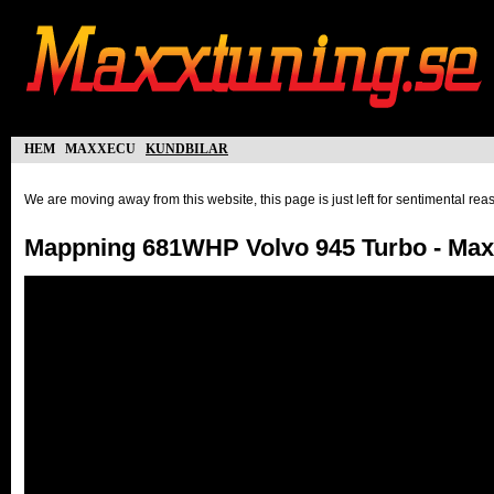
hem
maxxecu
kundbilar
We are moving away from this website, this page is just left for sentimental re
Mappning 681WHP Volvo 945 Turbo - Ma