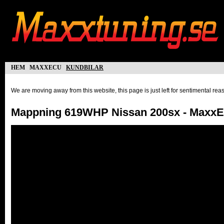
hem
maxxecu
kundbilar
We are moving away from this website, this page is just left for sentimental re
Mappning 619WHP Nissan 200sx - Maxx