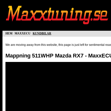
hem
maxxecu
kundbilar
We are moving away from this website, this page is just left for sentimental re
Mappning 511WHP Mazda RX7 - MaxxEC