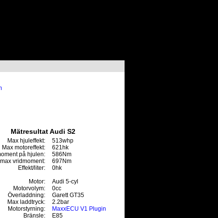
m
Mätresultat Audi S2
Max hjuleffekt:
513whp
Max motoreffekt:
621hk
oment på hjulen:
586Nm
max vridmoment:
697Nm
Effekt/liter:
0hk
Motor:
Audi 5-cyl
Motorvolym:
0cc
Överladdning:
Garett GT35
Max laddtryck:
2.2bar
Motorstyrning:
MaxxECU V1 Plugin
Bränsle:
E85