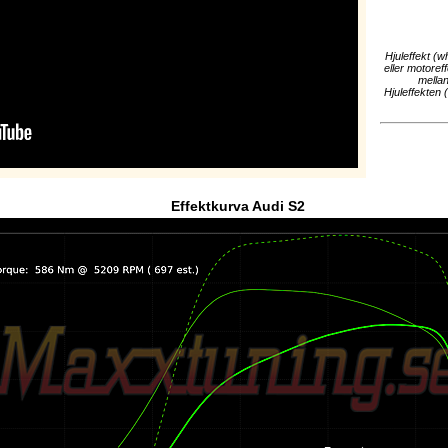
Hjuleffekt (w
eller motoref
mellan
Hjuleffekten 
Effektkurva Audi S2