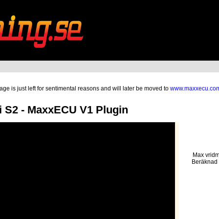
ge is just left for sentimental reasons and will later be moved to
www.maxxecu.co
 S2 - MaxxECU V1 Plugin
Max vridm
Beräknad 