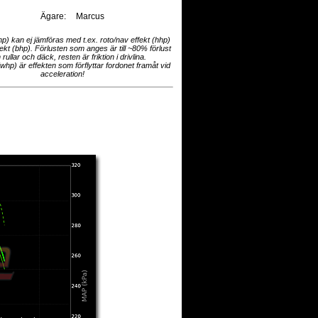
Ägare:
Marcus
hp) kan ej jämföras med t.ex. roto/nav effekt (hhp)
fekt (bhp). Förlusten som anges är till ~80% förlust
 rullar och däck, resten är friktion i drivlina.
(whp) är effekten som förflyttar fordonet framåt vid
acceleration!