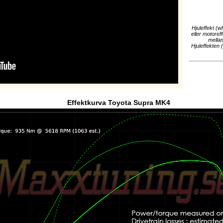
Hjuleffekt (w
eller motoref
mellan
Hjuleffekten 
Effektkurva Toyota Supra MK4