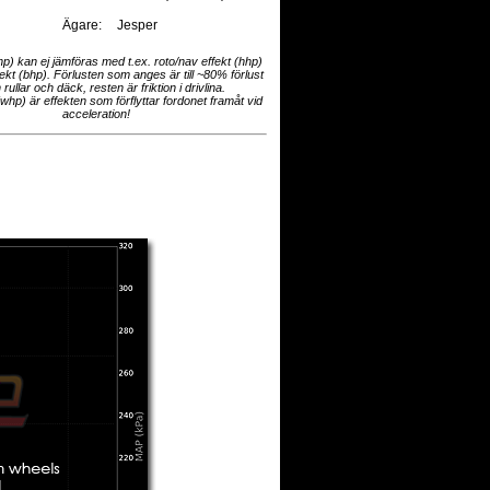
Ägare:
Jesper
hp) kan ej jämföras med t.ex. roto/nav effekt (hhp)
fekt (bhp). Förlusten som anges är till ~80% förlust
 rullar och däck, resten är friktion i drivlina.
(whp) är effekten som förflyttar fordonet framåt vid
acceleration!