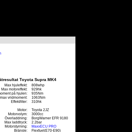
m
tresultat Toyota Supra MK4
Max hjuleffekt:
808whp
Max motoreffekt:
929hk
oment på hjulen:
935Nm
max vridmoment:
1063Nm
Effekt/liter:
310hk
Motor:
Toyota 2JZ
Motorvolym:
3000cc
Överladdning:
BorgWarner EFR 9180
Max laddtryck:
2.2bar
Motorstyrning:
MaxxECU PRO
Bränsle:
Flexfuel(E70-E90)