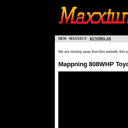
hem
maxxecu
kundbilar
We are moving away from this website, this pa
Mappning 808WHP Toy