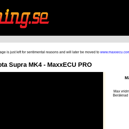
ge is just left for sentimental reasons and will later be moved to
www.maxxecu.co
ota Supra MK4 - MaxxECU PRO
Mä
Max vridm
Beräknad 