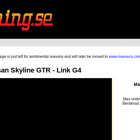
ge is just left for sentimental reasons and will later be moved to
www.maxxecu.co
n Skyline GTR - Link G4
Mä
Max vridm
Beräknad 