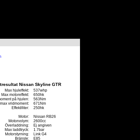
m
tresultat Nissan Skyline GTR
Max hjuleffekt:
537whp
Max motoreffekt:
650hk
oment på hjulen:
563Nm
max vridmoment:
671Nm
Effekt/liter:
250hk
Motor:
Nissan RB26
Motorvolym:
2600cc
Överladdning:
Ej angiven
Max laddtryck:
1.7bar
Motorstyrning:
Link G4
Bränsle:
E85