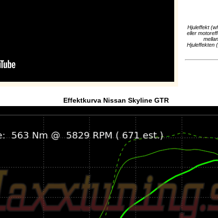
Hjuleffekt (w
eller motoref
mellan
Hjuleffekten 
Effektkurva Nissan Skyline GTR