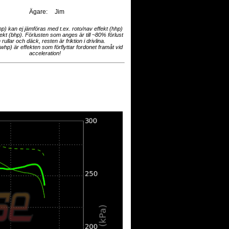
Ägare:
Jim
hp) kan ej jämföras med t.ex. roto/nav effekt (hhp)
fekt (bhp). Förlusten som anges är till ~80% förlust
 rullar och däck, resten är friktion i drivlina.
(whp) är effekten som förflyttar fordonet framåt vid
acceleration!