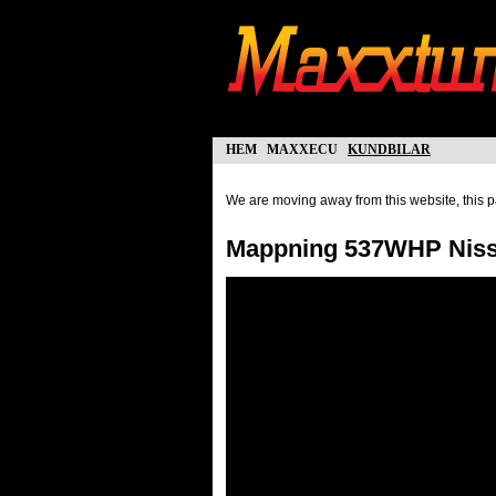
hem
maxxecu
kundbilar
We are moving away from this website, this pa
Mappning 537WHP Nissa