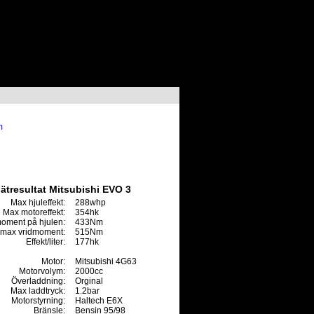
m
ätresultat Mitsubishi EVO 3
Max hjuleffekt:
288whp
Max motoreffekt:
354hk
oment på hjulen:
433Nm
max vridmoment:
515Nm
Effekt/liter:
177hk
Motor:
Mitsubishi 4G63
Motorvolym:
2000cc
Överladdning:
Orginal
Max laddtryck:
1.2bar
Motorstyrning:
Haltech E6X
Bränsle:
Bensin 95/98