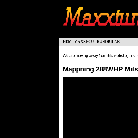
hem
maxxecu
kundbilar
We are moving away from this website, this pa
Mappning 288WHP Mitsu