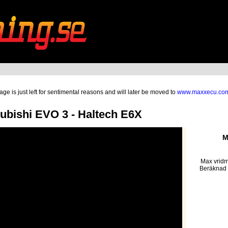
ge is just left for sentimental reasons and will later be moved to
www.maxxecu.co
bishi EVO 3 - Haltech E6X
M
Max vridm
Beräknad 