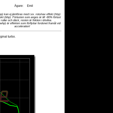
Ägare:
Emil
hp) kan ej jämföras med t.ex. roto/nav effekt (hhp)
fekt (bhp). Förlusten som anges är till ~80% förlust
 rullar och däck, resten är friktion i drivlina.
(whp) är effekten som förflyttar fordonet framåt vid
acceleration!
inal turbo.