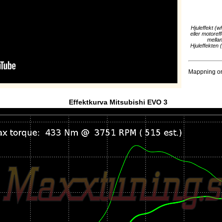
Hjuleffekt (w
eller motoref
mellan
Hjuleffekten 
Mappning org
Effektkurva Mitsubishi EVO 3