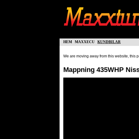
hem
maxxecu
kundbilar
We are moving away from this website, this pa
Mappning 435WHP Nissa