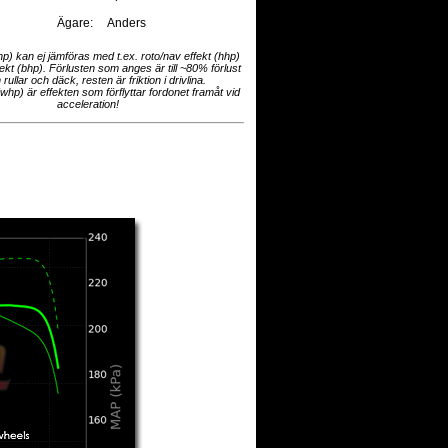
Ägare:
Anders
hp) kan ej jämföras med t.ex. roto/nav effekt (hhp)
fekt (bhp). Förlusten som anges är till ~80% förlust
 rullar och däck, resten är friktion i drivlina.
(whp) är effekten som förflyttar fordonet framåt vid
acceleration!