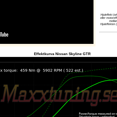
Hjuleffekt (w
eller motoref
mellan
Hjuleffekten 
Effektkurva Nissan Skyline GTR