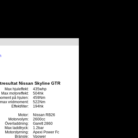
m
tresultat Nissan Skyline GTR
Max hjuleffekt:
435whp
Max motoreffekt:
504hk
oment på hjulen:
459Nm
max vridmoment:
522Nm
Effekt/liter:
194hk
Motor:
Nissan RB26
Motorvolym:
2600cc
Överladdning:
Garett 2860
Max laddtryck:
1.2bar
Motorstyrning:
Apexi Power Fc
Bränsle:
Vpower