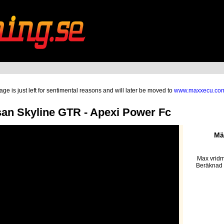
ge is just left for sentimental reasons and will later be moved to
www.maxxecu.co
n Skyline GTR - Apexi Power Fc
Mä
Max vridm
Beräknad 