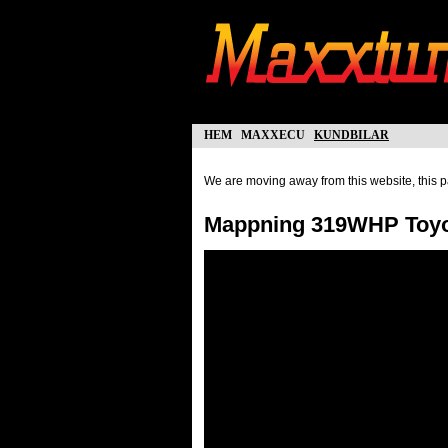
hem
maxxecu
kundbilar
We are moving away from this website, this pa
Mappning 319WHP Toyo