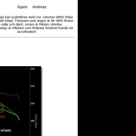
Ägare:
Andreas
hp) kan ej jämföras med t.ex. roto/nav effekt (hhp)
fekt (bhp). Förlusten som anges är till ~80% förlust
 rullar och däck, resten är friktion i drivlina.
(whp) är effekten som förflyttar fordonet framåt vid
acceleration!