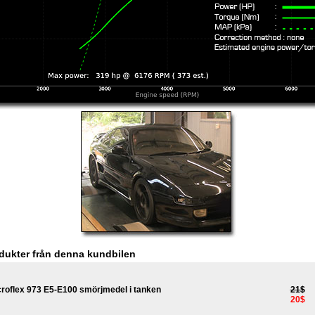
dukter från denna kundbilen
croflex 973 E5-E100 smörjmedel i tanken
21$
20$