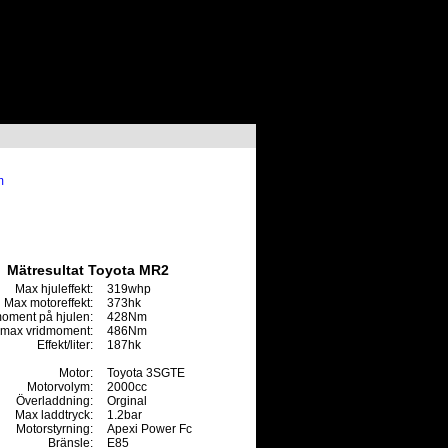
m
Mätresultat Toyota MR2
Max hjuleffekt:
319whp
Max motoreffekt:
373hk
oment på hjulen:
428Nm
max vridmoment:
486Nm
Effekt/liter:
187hk
Motor:
Toyota 3SGTE
Motorvolym:
2000cc
Överladdning:
Orginal
Max laddtryck:
1.2bar
Motorstyrning:
Apexi Power Fc
Bränsle:
E85