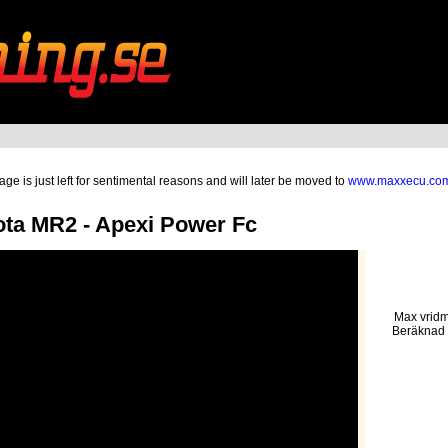
ge is just left for sentimental reasons and will later be moved to
www.maxxecu.co
ta MR2 - Apexi Power Fc
Max vridm
Beräknad 