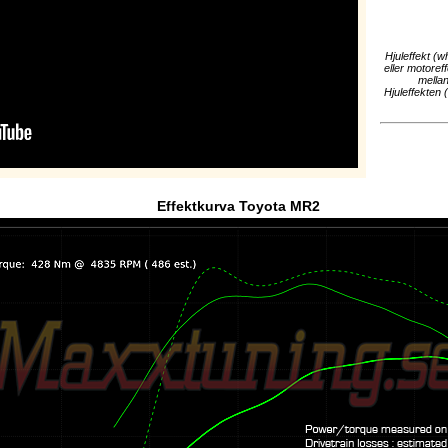
Hjuleffekt (w
eller motoref
mellan
Hjuleffekten 
Effektkurva Toyota MR2