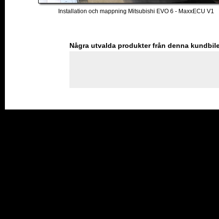
Installation och mappning Mitsubishi EVO 6 - MaxxECU V1
Några utvalda produkter från denna kundbil