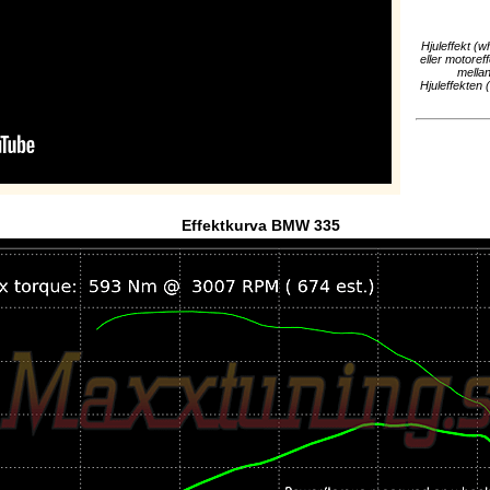
Hjuleffekt (w
eller motoref
mellan
Hjuleffekten 
Effektkurva BMW 335