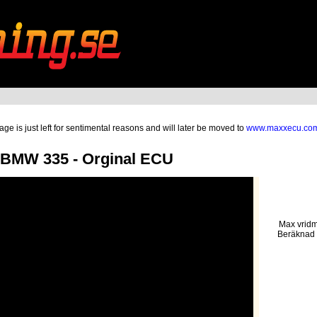
ge is just left for sentimental reasons and will later be moved to
www.maxxecu.co
 BMW 335 - Orginal ECU
Max vridm
Beräknad 