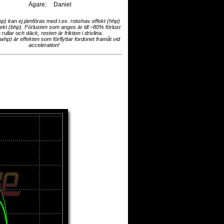
Ägare:
Daniel
hp) kan ej jämföras med t.ex. roto/nav effekt (hhp)
fekt (bhp). Förlusten som anges är till ~80% förlust
 rullar och däck, resten är friktion i drivlina.
(whp) är effekten som förflyttar fordonet framåt vid
acceleration!