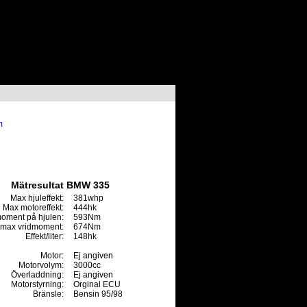
m
Mätresultat BMW 335
Max hjuleffekt:
381whp
Max motoreffekt:
444hk
oment på hjulen:
593Nm
max vridmoment:
674Nm
Effekt/liter:
148hk
Motor:
Ej angiven
Motorvolym:
3000cc
Överladdning:
Ej angiven
Motorstyrning:
Orginal ECU
Bränsle:
Bensin 95/98