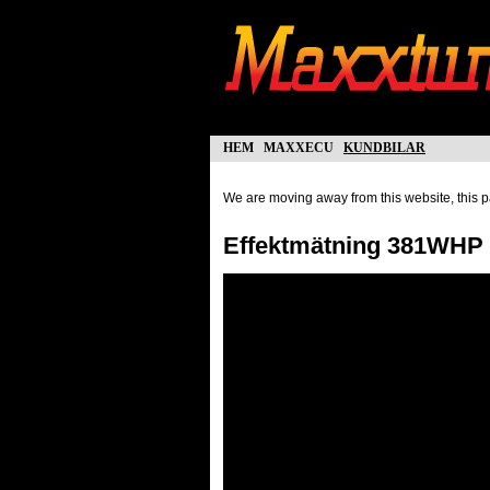
hem
maxxecu
kundbilar
We are moving away from this website, this pa
Effektmätning 381WHP